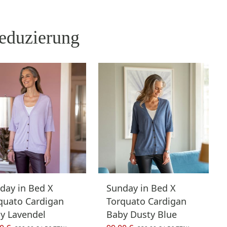
eduzierung
day in Bed X
Sunday in Bed X
quato Cardigan
Torquato Cardigan
y Lavendel
Baby Dusty Blue