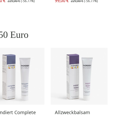
0 €
99,00 €
229,00 €
(-56.77%)
229,00 €
(-56.77%)
 50 Euro
ndiert Complete
Allzweckbalsam