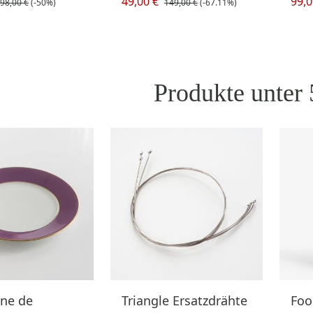
49,00 €
99,0
98,00 €
(-50%)
149,00 €
(-67.11%)
Produkte unter
ine de
Triangle Ersatzdrähte
Foo