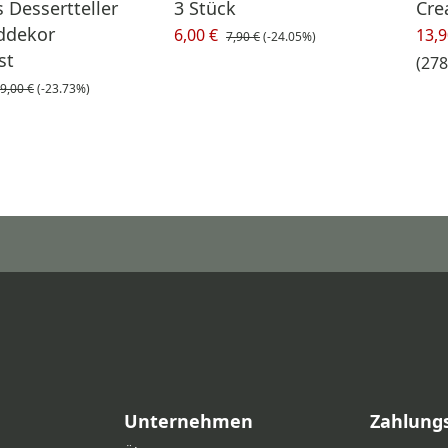
 Dessertteller
3 Stück
Cr
ddekor
6,00 €
13,9
7,90 €
(-24.05%)
st
(278
9,00 €
(-23.73%)
Unternehmen
Zahlung