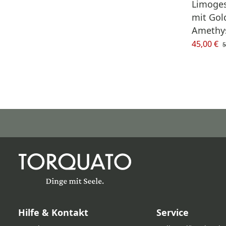
Limoges
mit Gol
Amethy
45,00 €
5
Hilfe & Kontakt
Service