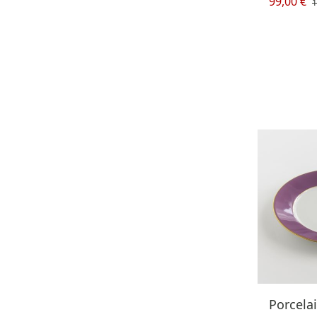
99,00 €
1
Porcela