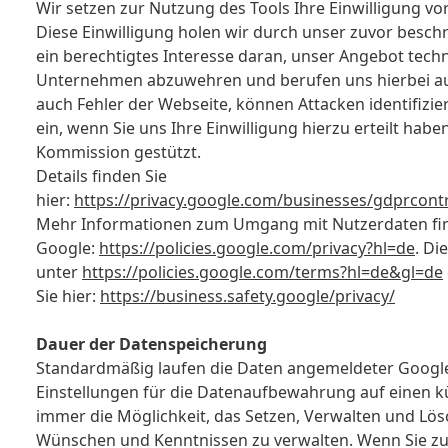
Wir setzen zur Nutzung des Tools Ihre Einwilligung vorau
Diese Einwilligung holen wir durch unser zuvor besch
ein berechtigtes Interesse daran, unser Angebot tec
Unternehmen abzuwehren und berufen uns hierbei auf Art
auch Fehler der Webseite, können Attacken identifizier
ein, wenn Sie uns Ihre Einwilligung hierzu erteilt ha
Kommission gestützt.
Details finden Sie
hier:
https://privacy.google.com/businesses/gdprcont
Mehr Informationen zum Umgang mit Nutzerdaten fin
Google:
https://policies.google.com/privacy?hl=de
. D
unter
https://policies.google.com/terms?hl=de&gl=de
Sie hier:
https://business.safety.google/privacy/
Dauer der Datenspeicherung
Standardmäßig laufen die Daten angemeldeter Google-
Einstellungen für die Datenaufbewahrung auf einen k
immer die Möglichkeit, das Setzen, Verwalten und Lös
Wünschen und Kenntnissen zu verwalten. Wenn Sie zum 