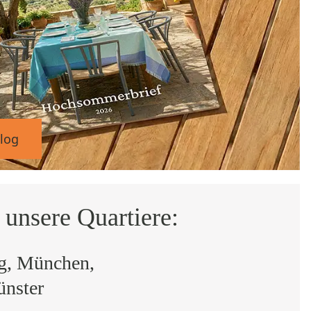
log
 unsere Quartiere:
rg, München,
ünster