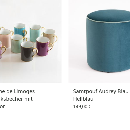
ine de Limoges
Samtpouf Audrey Blau 
cksbecher mit
Hellblau
or
149,00 €