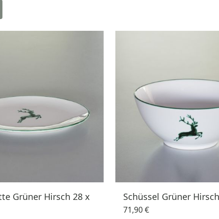
tte Grüner Hirsch 28 x
Schüssel Grüner Hirsch
71,90 €