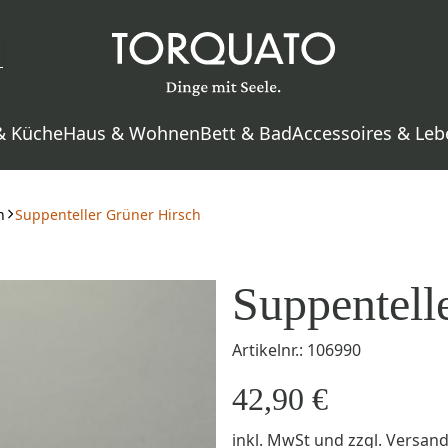
& Küche
Haus & Wohnen
Bett & Bad
Accessoires & Leb
h
Suppenteller Grüner Hirsch
Suppentell
Artikelnr.: 106990
42,90 €
inkl. MwSt
und zzgl.
Versan