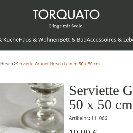
& Küche
Haus & Wohnen
Bett & Bad
Accessoires & Leb
Hirsch
Serviette Grüner Hirsch Leinen 50 x 50 cm
Serviette 
50 x 50 cm
Artikelnr.: 111066
19,90 €