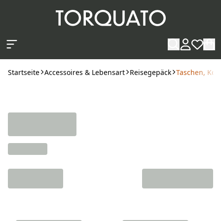
Zum Hauptinhalt springen
Startseite
Accessoires & Lebensart
Reisegepäck
Taschen, Kof