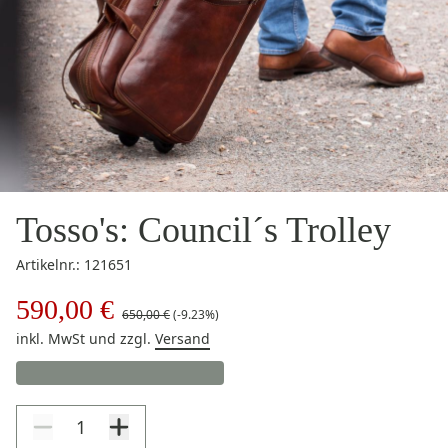
Tosso's: Council´s Trolley
Artikelnr.: 121651
590,00 €
650,00 €
(-9.23%)
inkl. MwSt
und zzgl.
Versand