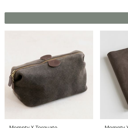
Mompty X Torquato
Mompty X