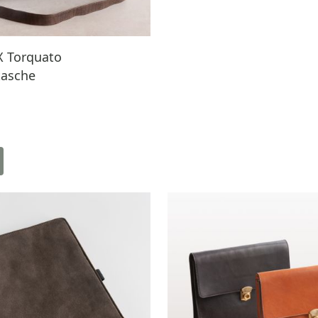
 Torquato
tasche