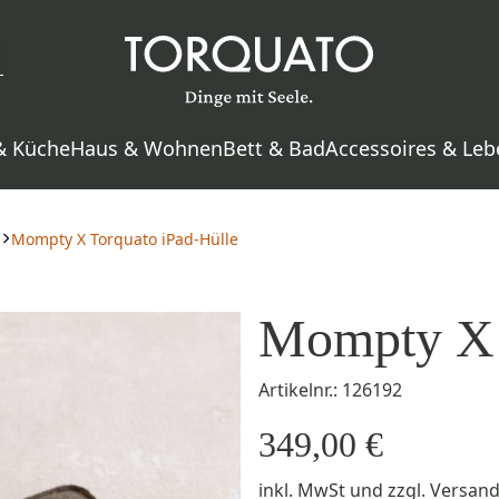
& Küche
Haus & Wohnen
Bett & Bad
Accessoires & Leb
Mompty X Torquato iPad-Hülle
Mompty X 
Artikelnr.: 126192
349,00 €
inkl. MwSt
und zzgl.
Versan