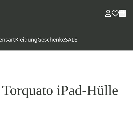
ensart
Kleidung
Geschenke
SALE
Torquato iPad-Hülle
d