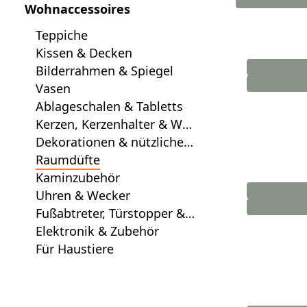
Wohnaccessoires
Teppiche
Kissen & Decken
Bilderrahmen & Spiegel
Vasen
Ablageschalen & Tabletts
Kerzen, Kerzenhalter & Win
dlichter
Dekorationen & nützliche
Accessoires
Raumdüfte
Kaminzubehör
Uhren & Wecker
Fußabtreter, Türstopper &
Co.
Elektronik & Zubehör
Für Haustiere