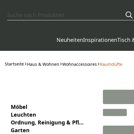
Zum Hauptinhalt springen
Neuheiten
Inspirationen
Tisch 
Startseite
Haus & Wohnen
Wohnaccessoires
Raumdüfte
Möbel
Leuchten
Ordnung, Reinigung & Pfle
ge
Garten