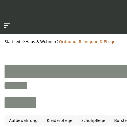
Zum Hauptinhalt springen
Startseite
Haus & Wohnen
Ordnung, Reinigung & Pflege
Aufbewahrung
Kleiderpflege
Schuhpflege
Bürste