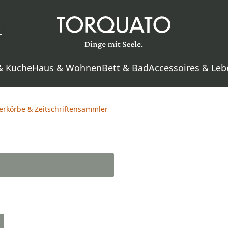
& Küche
Haus & Wohnen
Bett & Bad
Accessoires & Leb
erkörbe & Zeitschriftensammler