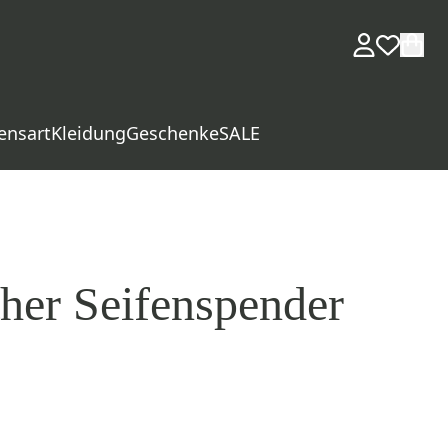
ensart
Kleidung
Geschenke
SALE
her Seifenspender
d