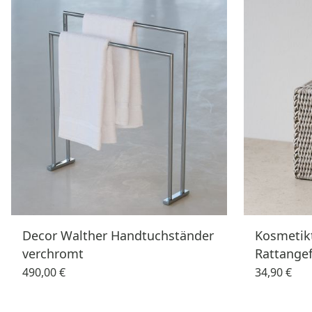
Decor Walther Handtuchständer
Kosmetik
verchromt
Rattangef
490,00 €
34,90 €