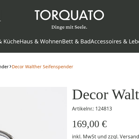
& Küche
Haus & Wohnen
Bett & Bad
Accessoires & Leb
nder
Decor Walther Seifenspender
Decor Walt
Artikelnr.: 124813
169,00 €
inkl. MwSt
und zzgl.
Versan