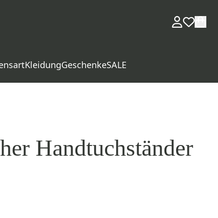
ensart
Kleidung
Geschenke
SALE
her Handtuchständer