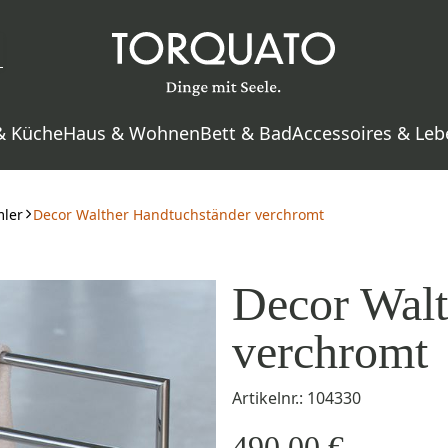
& Küche
Haus & Wohnen
Bett & Bad
Accessoires & Leb
ler
Decor Walther Handtuchständer verchromt
Decor Walt
verchromt
Artikelnr.: 104330
490,00 €