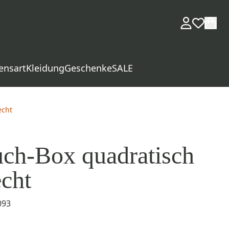
ensart
Kleidung
Geschenke
SALE
echt
ch-Box quadratisch
echt
093