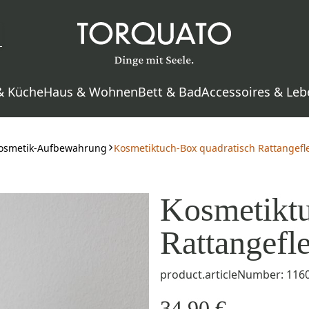
& Küche
Haus & Wohnen
Bett & Bad
Accessoires & Leb
osmetik-Aufbewahrung
Kosmetiktuch-Box quadratisch Rattangefl
Kosmetiktu
Rattangefl
product.articleNumber: 116
34,90 €