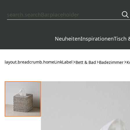
layout.skipToContent
Neuheiten
Inspirationen
Tisch 
layout.breadcrumb.homeLinkLabel
Bett & Bad
Badezimmer
K