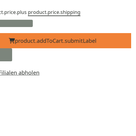
t.price.plus
product.price.shipping
product.addToCart.submitLabel
Filialen abholen