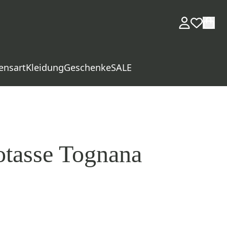
ensart
Kleidung
Geschenke
SALE
tasse Tognana
d