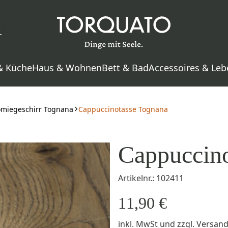
& Küche
Haus & Wohnen
Bett & Bad
Accessoires & Leb
nomiegeschirr Tognana
Cappuccinotasse Tognana
Cappuccino
Artikelnr.: 102411
11,90 €
inkl. MwSt
und zzgl.
Versan