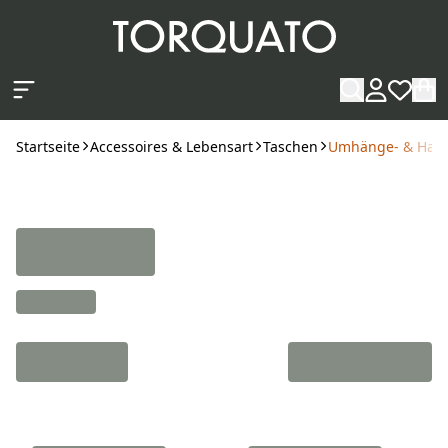
Zum Hauptinhalt springen
Startseite
Accessoires & Lebensart
Taschen
Umhänge- & Han