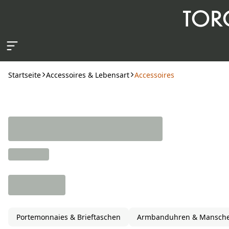
Zum Hauptinhalt springen
Startseite
Accessoires & Lebensart
Accessoires
Portemonnaies & Brieftaschen
Armbanduhren & Mansche