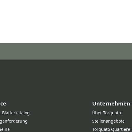
ice
Unternehmen
‑Blätterkatalog
Über Torquato
oganforderung
Stellenangebote
heine
Torquato Quartiere