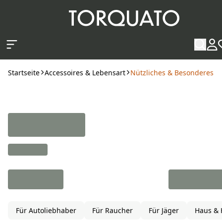
Zum Hauptinhalt springen
Startseite
Accessoires & Lebensart
Nützliches & Besonderes
Für Autoliebhaber
Für Raucher
Für Jäger
Haus & 