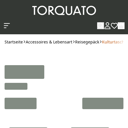
Zum Hauptinhalt springen
Startseite
Accessoires & Lebensart
Reisegepäck
Kulturtasch