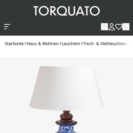
Zum Hauptinhalt springen
Startseite
Haus & Wohnen
Leuchten
Tisch- & Stehleuchten
T