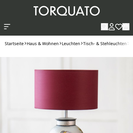
Zum Hauptinhalt springen
Startseite
Haus & Wohnen
Leuchten
Tisch- & Stehleuchten
L