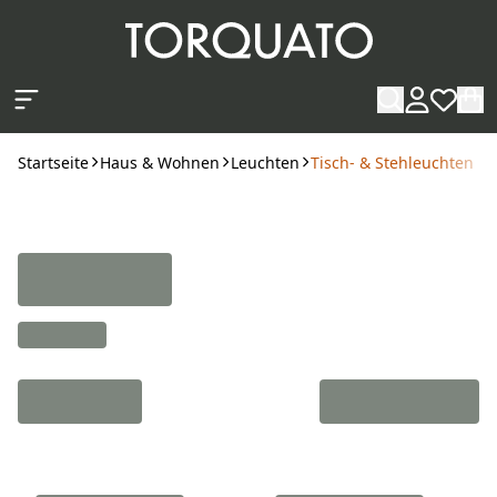
Zum Hauptinhalt springen
Startseite
Haus & Wohnen
Leuchten
Tisch- & Stehleuchten