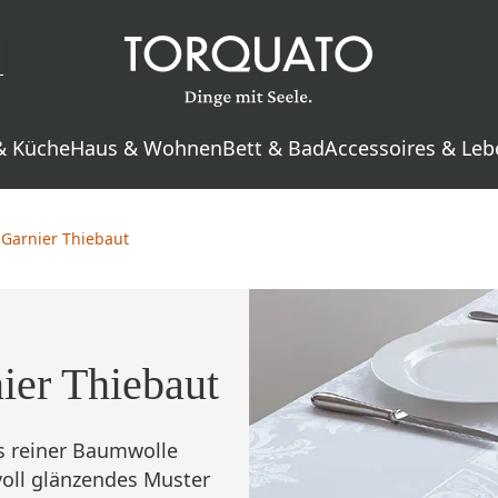
& Küche
Haus & Wohnen
Bett & Bad
Accessoires & Leb
Garnier Thiebaut
ier Thiebaut
s reiner Baumwolle
voll glänzendes Muster