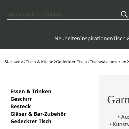
Zum Hauptinhalt springen
Neuheiten
Inspirationen
Tisch 
Startseite
Tisch & Küche
Gedeckter Tisch
Tischwäscheserien
Essen & Trinken
Garn
Geschirr
Besteck
Gläser & Bar-Zubehör
• Au
Gedeckter Tisch
• Kunst