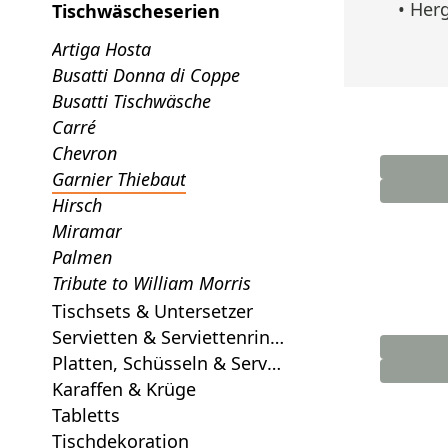
•
Herg
Tischwäscheserien
Artiga Hosta
Busatti Donna di Coppe
Busatti Tischwäsche
Carré
Chevron
Garnier Thiebaut
Hirsch
Miramar
Palmen
Tribute to William Morris
Tischsets & Untersetzer
Servietten & Serviettenring
e
Platten, Schüsseln & Servie
rbretter
Karaffen & Krüge
Tabletts
Tischdekoration