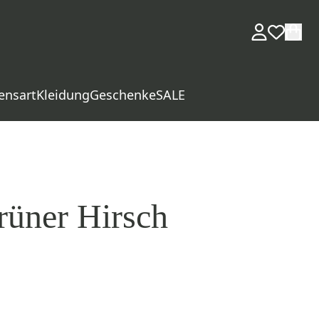
ensart
Kleidung
Geschenke
SALE
rüner Hirsch
d