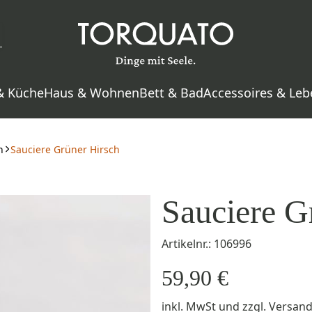
& Küche
Haus & Wohnen
Bett & Bad
Accessoires & Leb
h
Sauciere Grüner Hirsch
Sauciere G
Artikelnr.: 106996
59,90 €
inkl. MwSt
und zzgl.
Versan