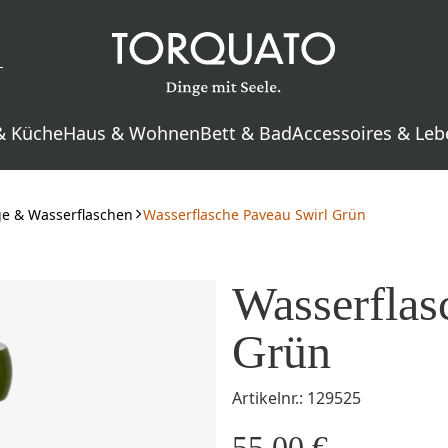
& Küche
Haus & Wohnen
Bett & Bad
Accessoires & Leb
ge & Wasserflaschen
Wasserflasche Paveau Swirl Grün
Wasserflas
Grün
Artikelnr.: 129525
55,00 €