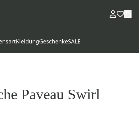
ensart
Kleidung
Geschenke
SALE
che Paveau Swirl