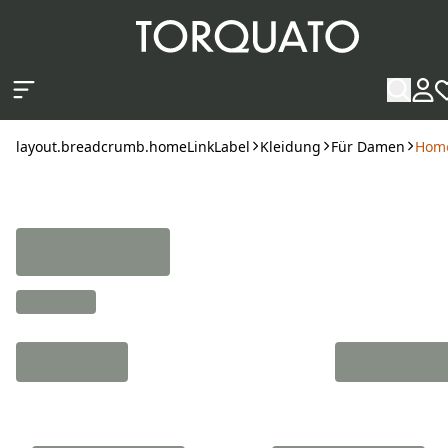
layout.skipToContent
layout.breadcrumb.homeLinkLabel
Kleidung
Für Damen
Home