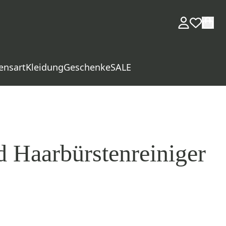
ensart
Kleidung
Geschenke
SALE
Haarbürstenreiniger
d