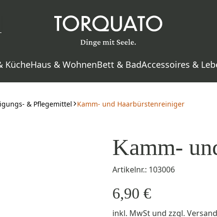
& Küche
Haus & Wohnen
Bett & Bad
Accessoires & Leb
igungs- & Pflegemittel
Kamm- und Haarbürstenreiniger
Kamm- und 
Artikelnr.: 103006
6,90 €
inkl. MwSt
und zzgl.
Versan