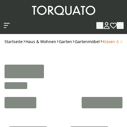
Zum Hauptinhalt springen
Startseite
Haus & Wohnen
Garten
Gartenmöbel
Kissen & Au