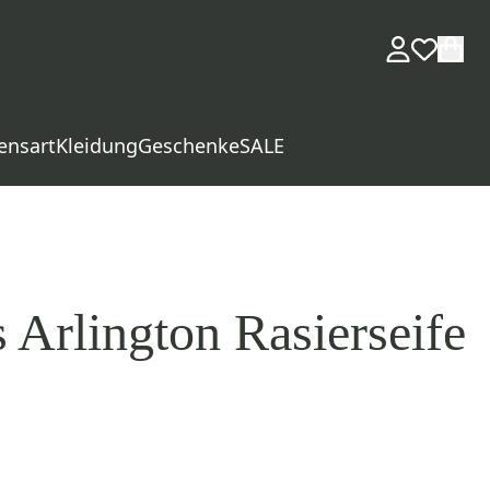
ensart
Kleidung
Geschenke
SALE
 Arlington Rasierseife