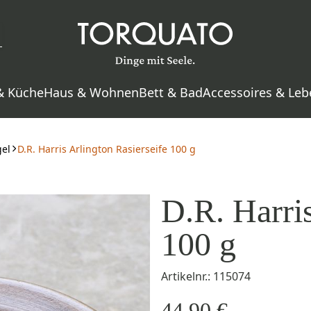
& Küche
Haus & Wohnen
Bett & Bad
Accessoires & Leb
gel
D.R. Harris Arlington Rasierseife 100 g
D.R. Harris
100 g
Artikelnr.: 115074
44,90 €