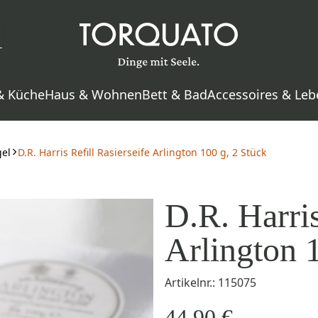
& Küche
Haus & Wohnen
Bett & Bad
Accessoires & Leb
gel
D.R. Harris Refill Rasierseife Arlington 100 g, 2 Stück
D.R. Harris
Arlington 
Artikelnr.: 115075
44,90 €