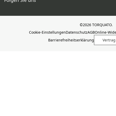
Folgen Sie uns
©2026 TORQUATO.
Cookie-Einstellungen
Datenschutz
AGB
Online-Wid
Barrierefreiheitserklärung
Vertrag