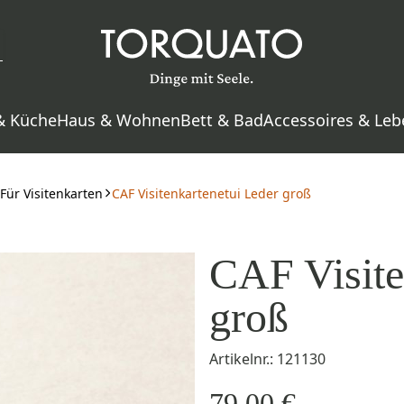
& Küche
Haus & Wohnen
Bett & Bad
Accessoires & Leb
Für Visitenkarten
CAF Visitenkartenetui Leder groß
CAF Visite
groß
Artikelnr.: 121130
79,00 €