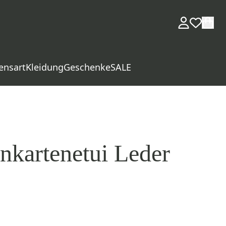
ensart
Kleidung
Geschenke
SALE
nkartenetui Leder