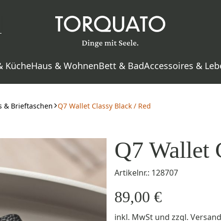
& Küche
Haus & Wohnen
Bett & Bad
Accessoires & Leb
 & Brieftaschen
Q7 Wallet Classy Black / Red
Q7 Wallet 
Artikelnr.: 128707
89,00 €
inkl. MwSt
und zzgl.
Versan