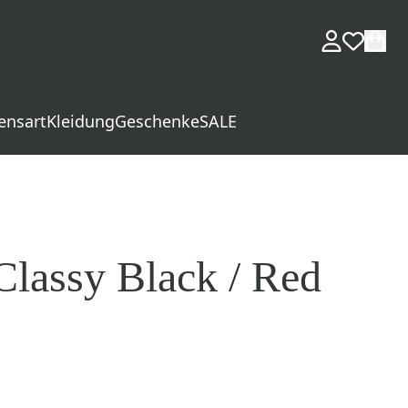
ensart
Kleidung
Geschenke
SALE
Classy Black / Red
d