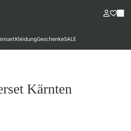
ensart
Kleidung
Geschenke
SALE
rset Kärnten
d