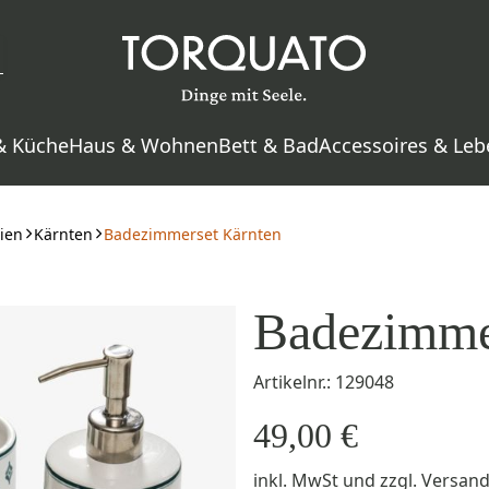
& Küche
Haus & Wohnen
Bett & Bad
Accessoires & Leb
ien
Kärnten
Badezimmerset Kärnten
Badezimme
Artikelnr.: 129048
49,00 €
inkl. MwSt
und zzgl.
Versan