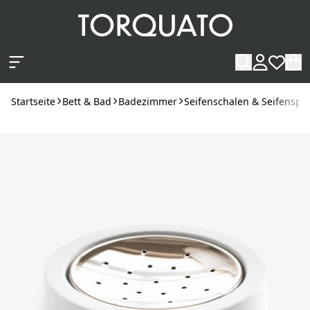
Zum Hauptinhalt springen
Startseite
Bett & Bad
Badezimmer
Seifenschalen & Seifenspe