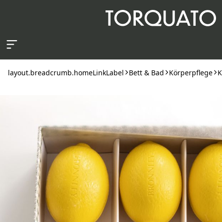
layout.skipToContent
layout.breadcrumb.homeLinkLabel
Bett & Bad
Körperpflege
K