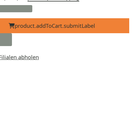
product.addToCart.submitLabel
Filialen abholen