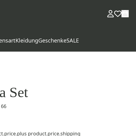
ensart
Kleidung
Geschenke
SALE
a Set
166
t.price.plus
product.price.shipping