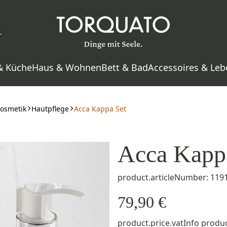
& Küche
Haus & Wohnen
Bett & Bad
Accessoires & Leb
osmetik
Hautpflege
Acca Kappa Set
Acca Kapp
product.articleNumber: 119
79,90 €
product.price.vatInfo
produc