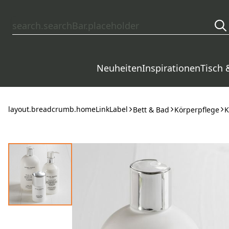
layout.skipToContent
Neuheiten
Inspirationen
Tisch 
layout.breadcrumb.homeLinkLabel
Bett & Bad
Körperpflege
K