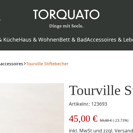
& Küche
Haus & Wohnen
Bett & Bad
Accessoires & Leb
haccessoires
Tourville Stiftebecher
Tourville S
Artikelnr.: 123693
45,00 €
59,00 €
(-23.73%)
inkl. MwSt
und zzgl.
Versan