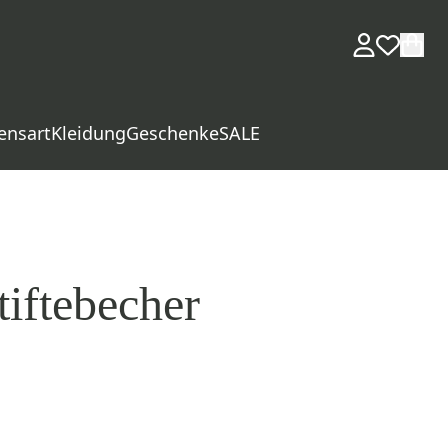
ensart
Kleidung
Geschenke
SALE
tiftebecher
d