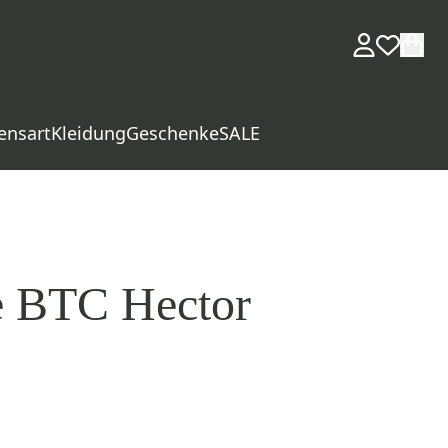
ensart
Kleidung
Geschenke
SALE
e BTC Hector
d