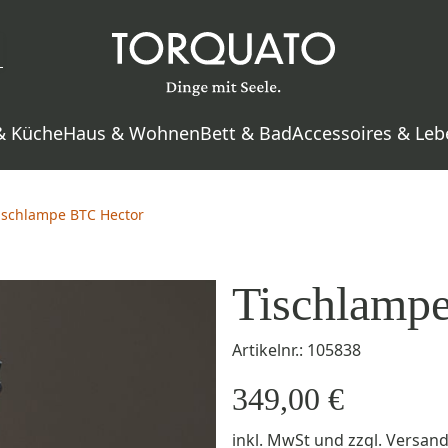
& Küche
Haus & Wohnen
Bett & Bad
Accessoires & Leb
ischlampe BTC Hector
Tischlamp
Artikelnr.: 105838
349,00 €
inkl. MwSt
und zzgl.
Versan