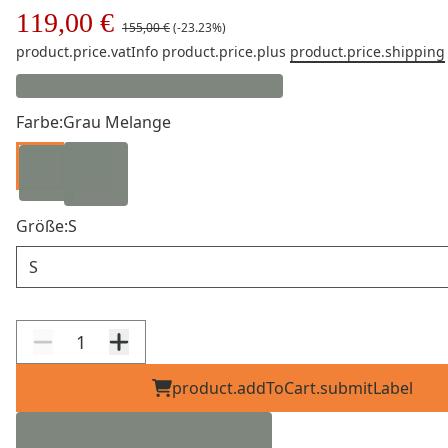
119,00 €
155,00 €
(-23.23%)
product.price.vatInfo
product.price.plus
product.price.shipping
Farbe:
Grau Melange
Größe:
S
Größe
product.addToCart.submitLabel