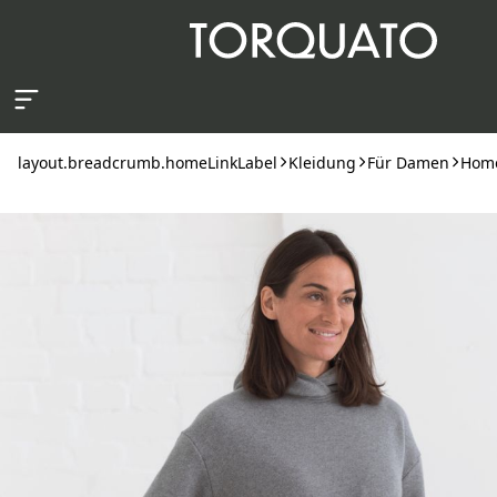
layout.skipToContent
layout.breadcrumb.homeLinkLabel
Kleidung
Für Damen
Home