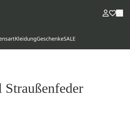
ensart
Kleidung
Geschenke
SALE
 Straußenfeder
d