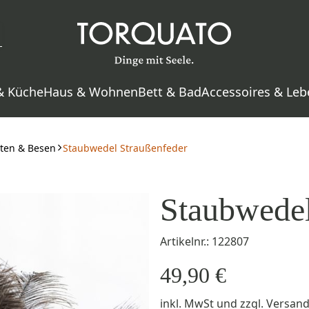
& Küche
Haus & Wohnen
Bett & Bad
Accessoires & Leb
ten & Besen
Staubwedel Straußenfeder
Staubwedel
Artikelnr.: 122807
49,90 €
inkl. MwSt
und zzgl.
Versan