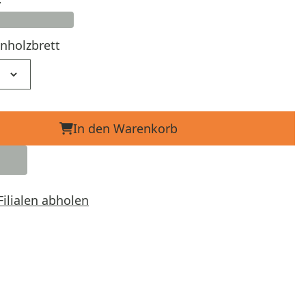
nholzbrett
In den Warenkorb
Filialen abholen