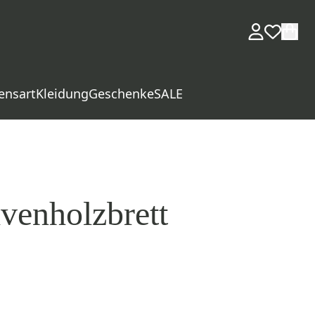
ensart
Kleidung
Geschenke
SALE
venholzbrett
d