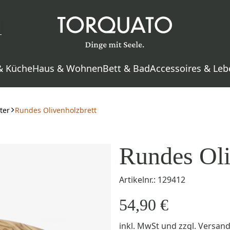
& Küche
Haus & Wohnen
Bett & Bad
Accessoires & Leb
ter
Rundes Olivenholzbrett
Rundes Oli
Artikelnr.: 129412
54,90 €
inkl. MwSt
und zzgl.
Versan