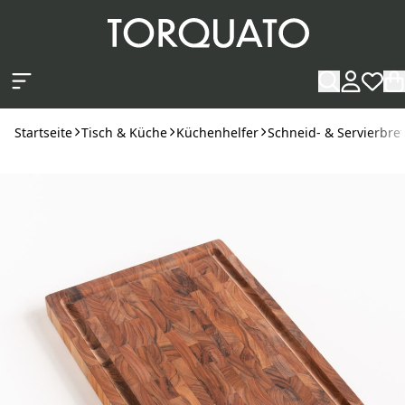
Zum Hauptinhalt springen
Startseite
Tisch & Küche
Küchenhelfer
Schneid- & Servierbret