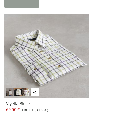
+2
Viyella-Bluse
69,00 €
118,00 €
(-41.53%)