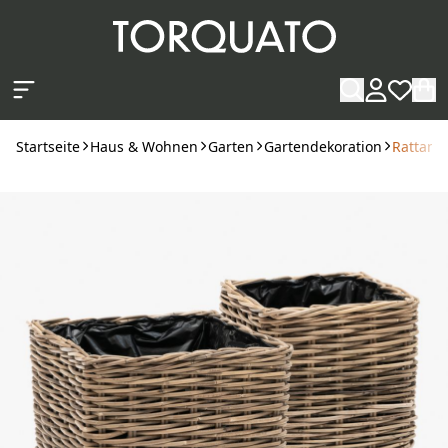
Zum Hauptinhalt springen
Startseite
Haus & Wohnen
Garten
Gartendekoration
Rattan-P