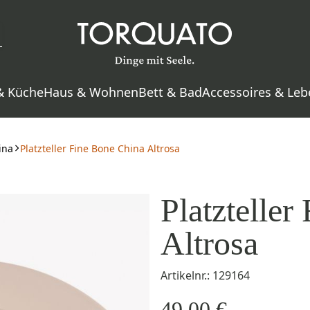
& Küche
Haus & Wohnen
Bett & Bad
Accessoires & Leb
ina
Platzteller Fine Bone China Altrosa
Platzteller
Altrosa
Artikelnr.: 129164
49,00 €