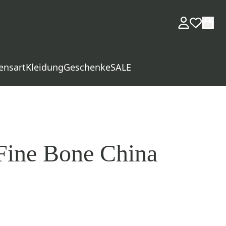
ensart
Kleidung
Geschenke
SALE
 Fine Bone China