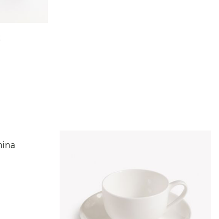
t
hina