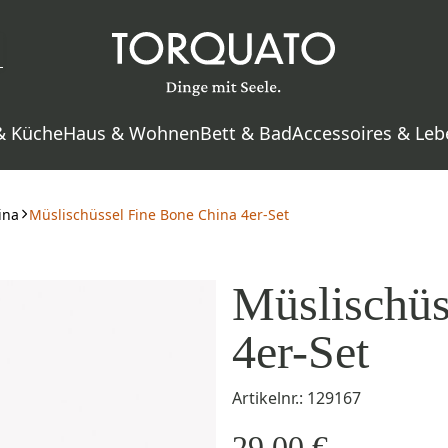
& Küche
Haus & Wohnen
Bett & Bad
Accessoires & Leb
ina
Müslischüssel Fine Bone China 4er-Set
Müslischüs
4er-Set
Artikelnr.: 129167
29,00 €