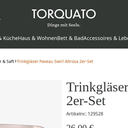
& Küche
Haus & Wohnen
Bett & Bad
Accessoires & Leb
 & Saft
Trinkgläser Paveau Swirl Altrosa 2er-Set
Trinkgläse
2er-Set
Artikelnr.: 129528
26,00 €